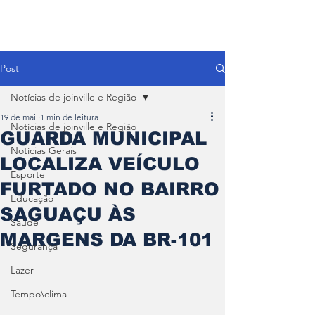
Post
Notícias de joinville e Região
19 de mai.
1 min de leitura
Notícias de joinville e Região
GUARDA MUNICIPAL
Notícias Gerais
LOCALIZA VEÍCULO
Esporte
FURTADO NO BAIRRO
Educação
SAGUAÇU ÀS
Saúde
MARGENS DA BR-101
Segurança
Lazer
Tempo\clima