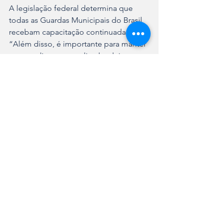
A legislação federal determina que 
todas as Guardas Municipais do Brasil 
recebam capacitação continuada. 
“Além disso, é importante para manter 
o procedimento atualizado, deixar o 
agente preparado para responder em 
situações de crises da melhor forma 
possível”, avalia Arzum.
Em 2023, até novembro, a Guarda 
Municipal de Joinville trabalhou em 
mais de 40 mil registros de 
atendimentos.
Segurança