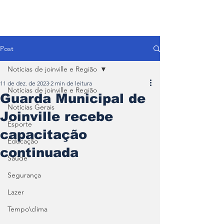
Post
Notícias de joinville e Região
11 de dez. de 2023
2 min de leitura
Notícias de joinville e Região
Guarda Municipal de
Notícias Gerais
Joinville recebe
Esporte
capacitação
Educação
continuada
Saúde
Segurança
Lazer
Tempo\clima