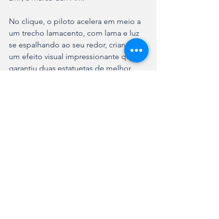
No clique, o piloto acelera em meio a 
um trecho lamacento, com lama e luz 
se espalhando ao seu redor, criando 
um efeito visual impressionante que 
garantiu duas estatuetas de melhor 
foto em preto e branco e melhor foto 
na categoria Esporte.
Ver tudo
Posts recentes