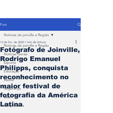
Post
Notícias de joinville e Região
13 de fev. de 2025
1 min de leitura
Notícias de joinville e Região
Fotógrafo de Joinville,
Notícias Gerais
Rodrigo Emanuel
Esporte
Philipps, conquista
Educação
reconhecimento no
Saúde
maior festival de
Segurança
fotografia da América
Lazer
Latina
Tempo\clima