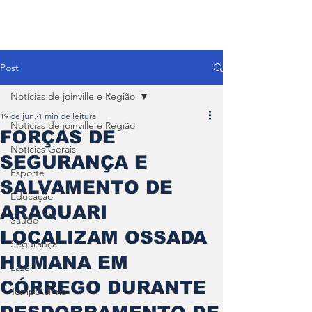
Post
Notícias de joinville e Região
19 de jun.
1 min de leitura
Notícias de joinville e Região
FORÇAS DE
Notícias Gerais
SEGURANÇA E
Esporte
SALVAMENTO DE
Educação
ARAQUARI
Saúde
LOCALIZAM OSSADA
Segurança
HUMANA EM
Lazer
CÓRREGO DURANTE
Tempo\clima