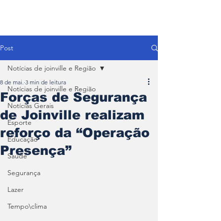
Post
Notícias de joinville e Região
8 de mai.
3 min de leitura
Notícias de joinville e Região
Forças de Segurança
Notícias Gerais
de Joinville realizam
Esporte
reforço da “Operação
Educação
Presença”
Saúde
Segurança
Lazer
Tempo\clima