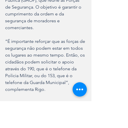
Pública (GAOP), que reúne as Forças 
de Segurança. O objetivo é garantir o 
cumprimento da ordem e da 
segurança de moradores e 
comerciantes.
“É importante reforçar que as forças de 
segurança não podem estar em todos 
os lugares ao mesmo tempo. Então, os 
cidadãos podem solicitar o apoio 
através do 190, que é o telefone da 
Polícia Militar, ou do 153, que é o 
telefone da Guarda Municipal”, 
complementa Rigo.
A Prefeitura de Joinville tem realizado 
reuniões técnicas e operacionais para 
tratar do atendimento e do 
monitoramento das atividades 