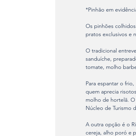
*Pinhão em evidênci
Os pinhões colhidos
pratos exclusivos e 
O tradicional entrev
sanduíche, prepara
tomate, molho barbe
Para espantar o frio
quem aprecia risoto
molho de hortelã. O 
Núcleo de Turismo d
A outra opção é o R
cereja, alho poró e 