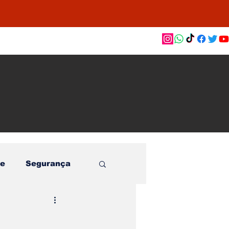
as de
le e
o
e
Segurança