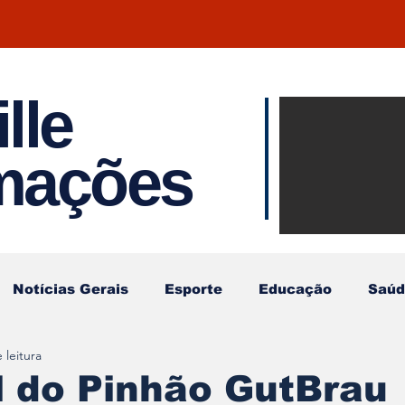
lle
Notíci
rmações
Joinvil
Regiã
Notícias Gerais
Esporte
Educação
Saúd
 leitura
l do Pinhão GutBrau