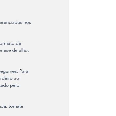
erenciados nos 
formato de 
nese de alho, 
legumes. Para 
rdeiro ao 
zado pelo 
ada, tomate 