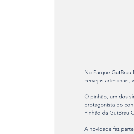
No Parque GutBrau D
cervejas artesanais, 
O pinhão, um dos sím
protagonista do con
Pinhão da GutBrau Ce
A novidade faz part