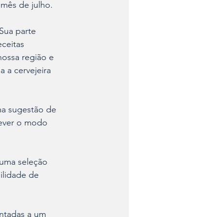
mês de julho. 
Sua parte 
eceitas 
nossa região e 
a a cervejeira 
ma sugestão de 
rever o modo 
 uma seleção 
ilidade de 
entadas a um 