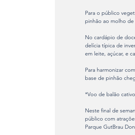
Para o público veget
pinhão ao molho de 
No cardápio de doces
delícia típica de in
em leite, açúcar, e ca
Para harmonizar com o
base de pinhão chega
*Voo de balão cativo
Neste final de seman
público com atrações
Parque GutBrau Dona