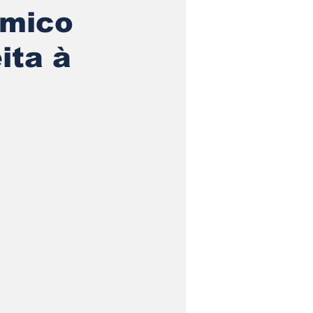
ômico
ita à