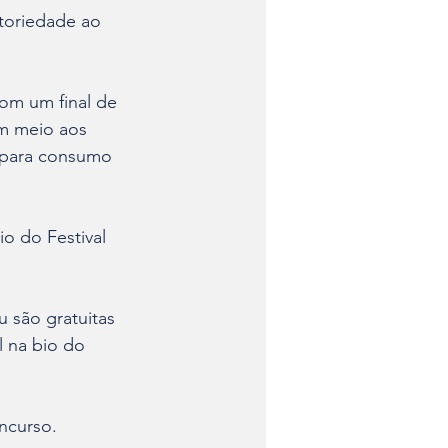
toriedade ao 
om um final de 
m meio aos 
 para consumo 
o do Festival 
 são gratuitas 
l na bio do 
ncurso. 