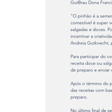
GutBrau Dona Franci
“O pinhão é a sement
comestível é super ve
salgadas e doces. Po
incentivar a criativid
Andreia Gutknecht, p
Para participar do 
receita doce ou salg
de preparo e enviar 
Após o término do p
das receitas com bas
preparo. 
No último final de s