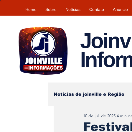
Home
Sobre
Notícias
Contato
Anúncio
Joinvi
Info
Notícias de joinville e Região
10 de jul. de 2025
4 min de
Lazer
Tempo\clima
Festiva