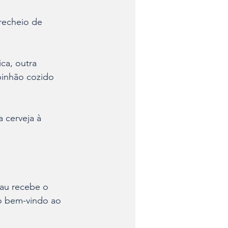
recheio de 
ca, outra 
pinhão cozido 
 cerveja à 
rau recebe o 
ão bem-vindo ao 