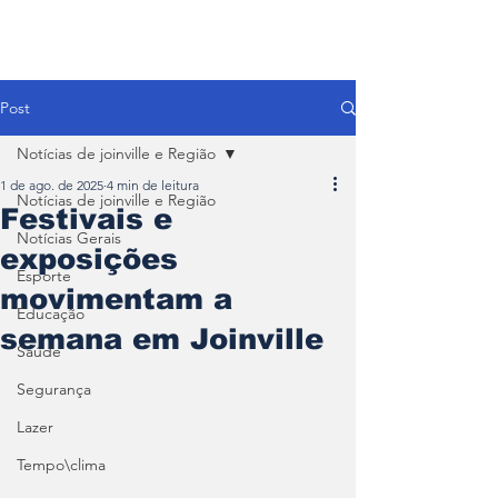
Post
Notícias de joinville e Região
1 de ago. de 2025
4 min de leitura
Notícias de joinville e Região
Festivais e
Notícias Gerais
exposições
Esporte
movimentam a
Educação
semana em Joinville
Saúde
Segurança
Lazer
Tempo\clima