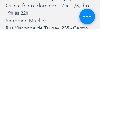
Quinta-feira a domingo - 7 a 10/8, das 
19h às 22h
Shopping Mueller
Rua Visconde de Taunay, 235 - Centro
Entrada gratuita
Festival de Violões por Sesc
Quinta-feira a domingo - 7 a 10/8, 
confira a programação em @sesc_sc
Sesc Joinville
Rua Itaiópolis, 470 - América
Entrada: doação de itens de higiene 
pessoal
8º Festival dos Girassóis por Parque 
Hemero Jardins como Arte
Terça-feira a domingo - até 10/8, das 9h 
às 18h