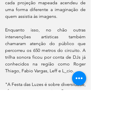
cada projeção mapeada acendeu de 
uma forma diferente a imaginação de 
quem assistia às imagens. 
Enquanto isso, no chão outras 
intervenções artísticas também 
chamaram atenção do público que 
percorreu os 650 metros do circuito. A 
trilha sonora ficou por conta de DJs já 
conhecidos na região como Roger 
Thiago, Fabio Vargas, Leff e L_cio.    
"A Festa das Luzes é sobre diversidade, 
afeto, amor e respeito. Pra pensar: 
afinal, qual é a cidade que nós 
queremos? E o que permanece é o 
desejo de que o Joinville siga colorida 
hoje e sempre", finaliza Vigas. 