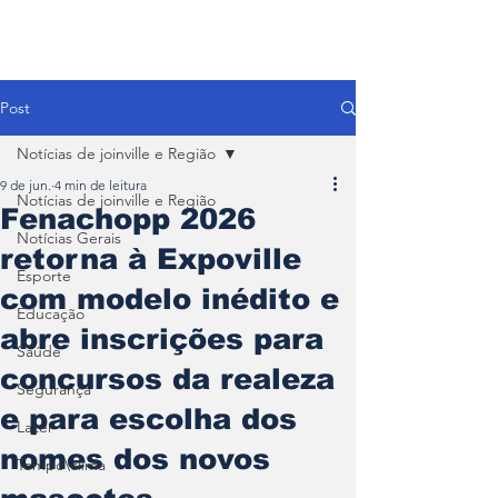
Post
Notícias de joinville e Região
9 de jun.
4 min de leitura
Notícias de joinville e Região
Fenachopp 2026
Notícias Gerais
retorna à Expoville
Esporte
com modelo inédito e
Educação
abre inscrições para
Saúde
concursos da realeza
Segurança
e para escolha dos
Lazer
nomes dos novos
Tempo\clima