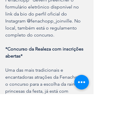
formulário eletrônico disponível no 
link da bio do perfil oficial do 
Instagram @fenachopp_joinville. No 
local, também está o regulamento 
completo do concurso.  
*Concurso da Realeza com inscrições 
abertas* 
Uma das mais tradicionais e 
encantadoras atrações da Fenachopp, 
o concurso para a escolha da rainha e 
princesas da festa, já está com 
inscrições abertas.  Entre os critérios 
para participar, as candidatas devem 
ter idade mínima de 18 anos, residir 
em Joinville há pelo menos seis 
meses, ter disponibilidade de agenda 