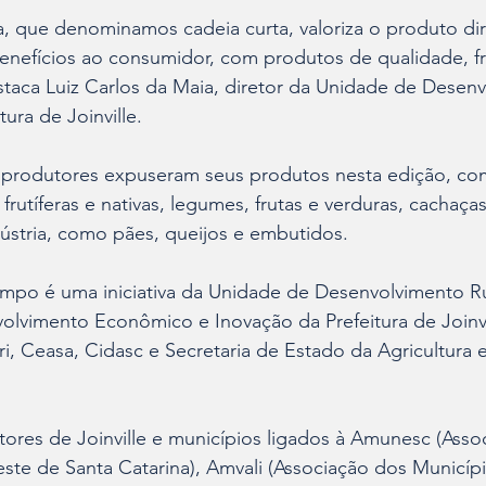
a, que denominamos cadeia curta, valoriza o produto di
benefícios ao consumidor, com produtos de qualidade, f
staca Luiz Carlos da Maia, diretor da Unidade de Desen
tura de Joinville.
 produtores expuseram seus produtos nesta edição, co
frutíferas e nativas, legumes, frutas e verduras, cachaça
dústria, como pães, queijos e embutidos.
ampo é uma iniciativa da Unidade de Desenvolvimento Ru
olvimento Econômico e Inovação da Prefeitura de Joinvi
i, Ceasa, Cidasc e Secretaria de Estado da Agricultura e
ltores de Joinville e municípios ligados à Amunesc (Asso
te de Santa Catarina), Amvali (Associação dos Municípi