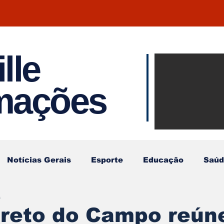
lle
Notíci
rmações
Joinvil
Regiã
Notícias Gerais
Esporte
Educação
Saúd
a
ireto do Campo reún