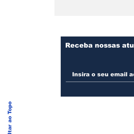
Receba nossas atu
Defesa Civil de Joinville
alerta para risco de
temporais com vento
forte entre quinta e
sexta-feira
Voltar ao Topo