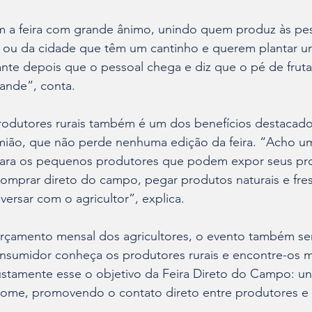
 a feira com grande ânimo, unindo quem produz às pe
 ou da cidade que têm um cantinho e querem plantar um
cante depois que o pessoal chega e diz que o pé de fruta
ande”, conta. 
odutores rurais também é um dos benefícios destacados
mião, que não perde nenhuma edição da feira. “Acho uma
ara os pequenos produtores que podem expor seus pro
mprar direto do campo, pegar produtos naturais e fre
versar com o agricultor”, explica.
orçamento mensal dos agricultores, o evento também s
consumidor conheça os produtores rurais e encontre-os 
justamente esse o objetivo da Feira Direto do Campo: u
ome, promovendo o contato direto entre produtores e