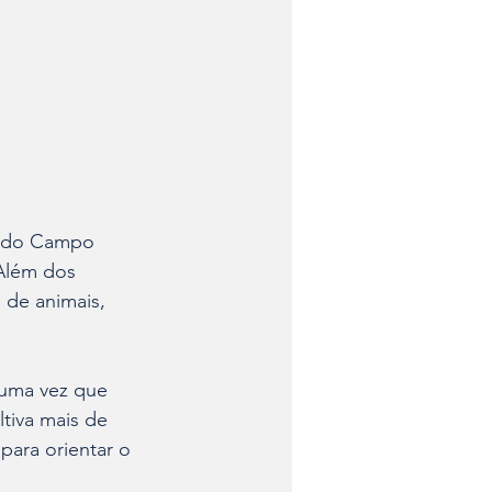
o do Campo 
 Além dos 
 de animais, 
 uma vez que 
tiva mais de 
para orientar o 