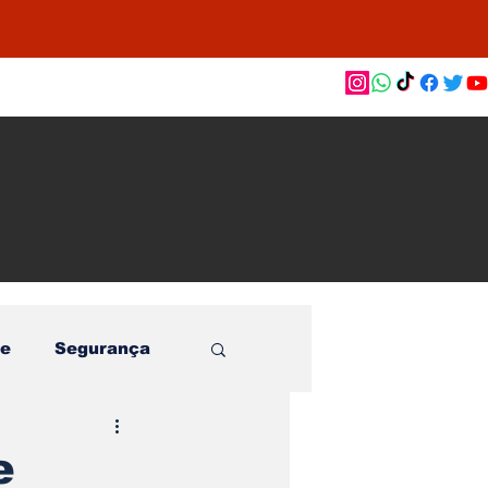
as de
le e
o
e
Segurança
e