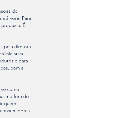
ssoas do 
a árvore. Para 
 produziu. É 
 pela diretora 
 iniciativa 
dutos e para 
scos, com a 
erve como 
mesmo fora do 
nir quem 
 consumidores.