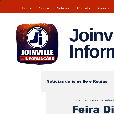
Home
Sobre
Notícias
Contato
Anúncio
Joinvi
Info
Notícias de joinville e Região
18 de mai.
2 min de leitur
Lazer
Tempo\clima
Feira D