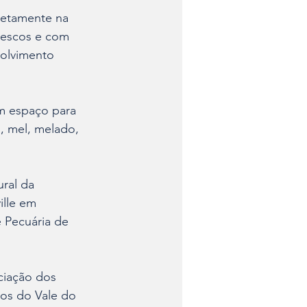
retamente na 
rescos e com 
volvimento 
m espaço para 
s, mel, melado, 
ral da 
lle em 
 Pecuária de 
ciação dos 
os do Vale do 