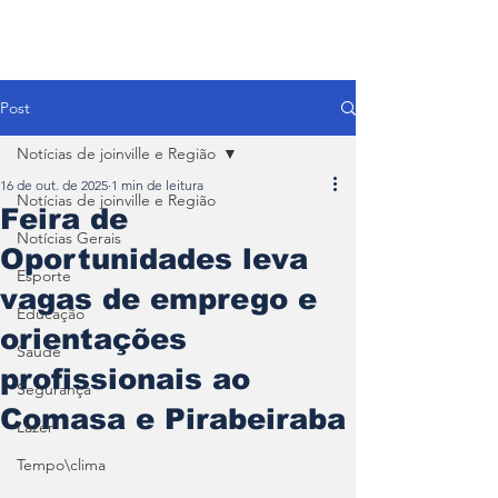
Post
Notícias de joinville e Região
16 de out. de 2025
1 min de leitura
Notícias de joinville e Região
Feira de
Notícias Gerais
Oportunidades leva
Esporte
vagas de emprego e
Educação
orientações
Saúde
profissionais ao
Segurança
Comasa e Pirabeiraba
Lazer
Tempo\clima