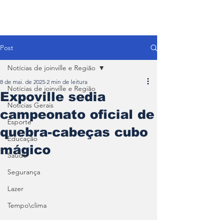
Post
Notícias de joinville e Região
8 de mai. de 2025
2 min de leitura
Notícias de joinville e Região
Expoville sedia
Notícias Gerais
campeonato oficial de
Esporte
quebra-cabeças cubo
Educação
mágico
Saúde
Segurança
Lazer
Tempo\clima