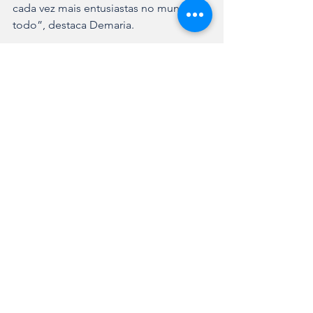
cada vez mais entusiastas no mundo 
todo”, destaca Demaria. 
A entrada no 2º Campeonato de Cubo 
Mágico é gratuita, mas há cobrança de 
estacionamento no local. Mais 
informações estão disponíveis no 
perfil do Instagram 
@cubomagicojoinville. A Expoville fica 
na rua XV de Novembro, 
4315, bairro Glória.
Ver tudo
Posts recentes