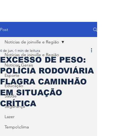
Post
Notícias de joinville e Região
4 de jun.
1 min de leitura
Notícias de joinville e Região
EXCESSO DE PESO:
Notícias Gerais
POLÍCIA RODOVIÁRIA
Esporte
FLAGRA CAMINHÃO
Educação
EM SITUAÇÃO
Saúde
CRÍTICA
Segurança
Lazer
Tempo\clima