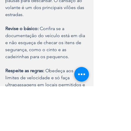
pausas para descansar. O cansaço ao 
volante é um dos principais vilões das 
estradas.
Revise o básico:
 Confira se a 
documentação do veículo está em dia 
e não esqueça de checar os itens de 
segurança, como o cinto e as 
cadeirinhas para os pequenos.
Respeite as regras:
 Obedeça aos 
limites de velocidade e só faça 
ultrapassagens em locais permitidos e 
quando tiver certeza de que é seguro.
Atenção às obras:
 Onde houver 
sinalização de obras, diminua a 
velocidade e fique atento aos 
operários e outros motoristas.