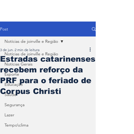
Post
Notícias de joinville e Região
3 de jun.
2 min de leitura
Notícias de joinville e Região
Estradas catarinenses
Notícias Gerais
recebem reforço da
Esporte
PRF para o feriado de
Educação
Corpus Christi
Saúde
Segurança
Lazer
Tempo\clima