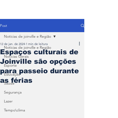
Post
Notícias de joinville e Região
12 de jan. de 2024
1 min de leitura
Notícias de joinville e Região
Espaços culturais de
Notícias Gerais
Joinville são opções
Esporte
para passeio durante
Educação
as férias
Saúde
Segurança
Lazer
Tempo\clima