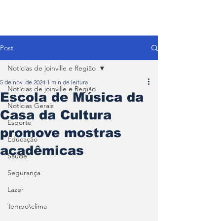
Post
Notícias de joinville e Região
5 de nov. de 2024
1 min de leitura
Notícias de joinville e Região
Escola de Música da
Notícias Gerais
Casa da Cultura
Esporte
promove mostras
Educação
acadêmicas
Saúde
Segurança
Lazer
Tempo\clima