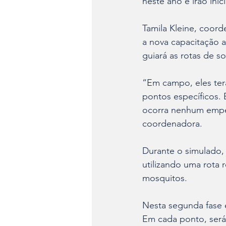
neste ano e irão inici
Tamila Kleine, coor
a nova capacitação 
guiará as rotas de so
“Em campo, eles terão
pontos específicos. 
ocorra nenhum empec
coordenadora. 
Durante o simulado, 
utilizando uma rota 
mosquitos.
Nesta segunda fase e
Em cada ponto, será