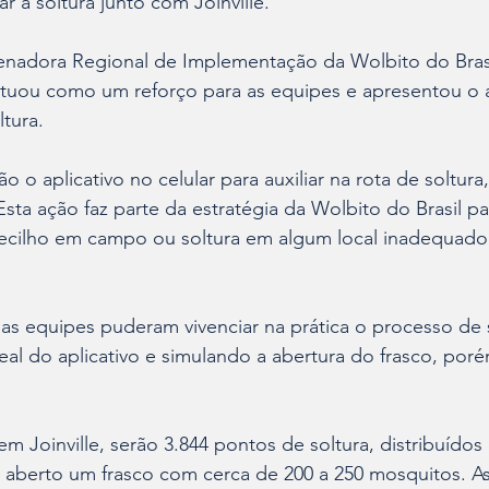
ar a soltura junto com Joinville.
denadora Regional de Implementação da Wolbito do Brasi
atuou como um reforço para as equipes e apresentou o a
ltura.
 o aplicativo no celular para auxiliar na rota de soltura
Esta ação faz parte da estratégia da Wolbito do Brasil p
ilho em campo ou soltura em algum local inadequado”
as equipes puderam vivenciar na prática o processo de s
real do aplicativo e simulando a abertura do frasco, por
m Joinville, serão 3.844 pontos de soltura, distribuídos 
 aberto um frasco com cerca de 200 a 250 mosquitos. As