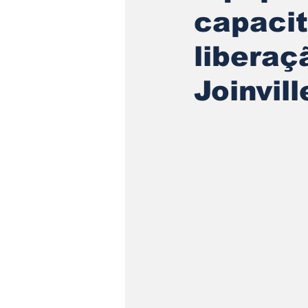
capacit
liberaç
Joinvill