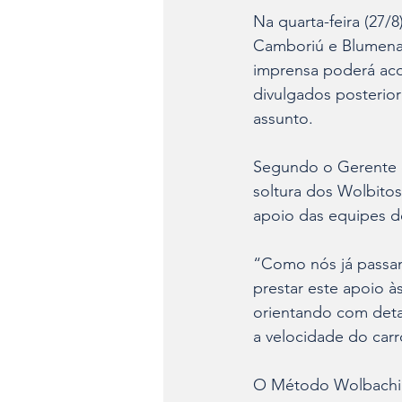
Na quarta-feira (27/8
Camboriú e Blumenau
imprensa poderá aco
divulgados posterior
assunto.
Segundo o Gerente da
soltura dos Wolbito
apoio das equipes de
“Como nós já passamo
prestar este apoio à
orientando com detal
a velocidade do car
O Método Wolbachia 