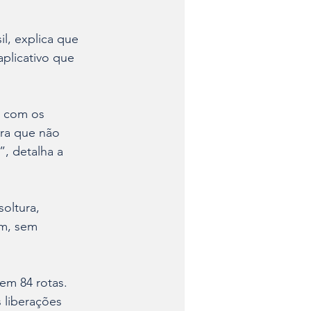
l, explica que 
plicativo que 
, com os 
ara que não 
, detalha a 
oltura, 
ém, sem 
em 84 rotas. 
 liberações 