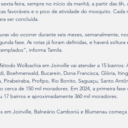
 sexta-feira, sempre no início da manhã, a partir das 6h,
cas favoráveis e o pico de atividade do mosquito. Cada r
ra ser concluída.
lturas vão ocorrer durante seis meses, semanalmente, nos
nda fase. As rotas já foram definidas, e haverá soltura
templados”, informa Tamila.
étodo Wolbachia em Joinville vai atender a 15 bairros:
ldi, Boehmerwald, Bucarein, Dona Francisca, Glória, Iting
a, Pirabeiraba, Profipo, Rio Bonito, Saguaçu, Santo Antôn
 cerca de 150 mil moradores. Em 2024, a primeira fase 
 17 bairros e aproximadamente 360 mil moradores.
os em Joinville, Balneário Camboriú e Blumenau começa