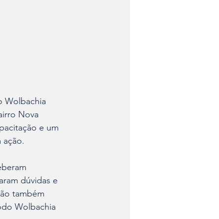
o Wolbachia 
bairro Nova 
apacitação e um 
a ação.
ceberam 
raram dúvidas e 
ação também 
odo Wolbachia 