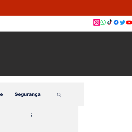
as de
le e
o
e
Segurança