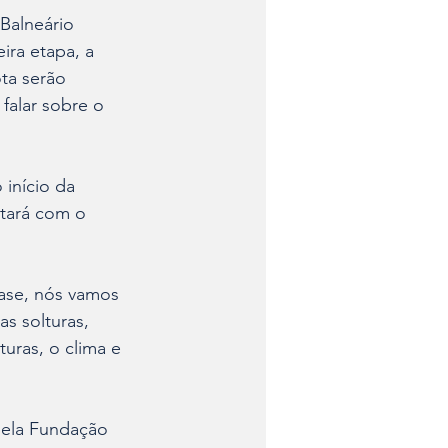
 Balneário 
ra etapa, a 
ta serão 
falar sobre o 
início da 
tará com o 
ase, nós vamos 
s solturas, 
uras, o clima e 
pela Fundação 