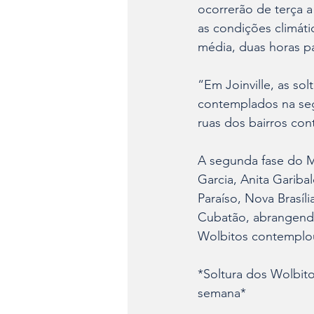
ocorrerão de terça a
as condições climáti
média, duas horas pa
“Em Joinville, as so
contemplados na segu
ruas dos bairros con
A segunda fase do M
Garcia, Anita Gariba
Paraíso, Nova Brasíli
Cubatão, abrangendo
Wolbitos contemplou
*Soltura dos Wolbit
semana*