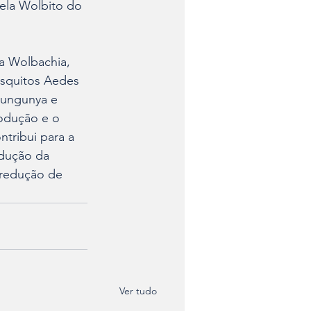
ela Wolbito do 
a Wolbachia, 
squitos Aedes 
kungunya e 
odução e o 
tribui para a 
dução da 
 redução de 
Ver tudo