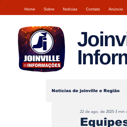
Home
Sobre
Notícias
Contato
Anúncio
Joinvi
Info
Notícias de joinville e Região
22 de ago. de 2025
3 min 
Lazer
Tempo\clima
Equipes