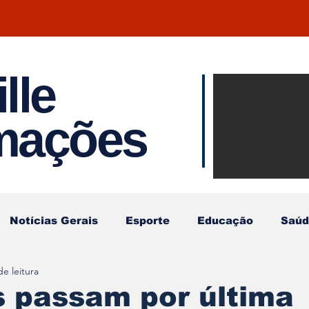
lle
Notíci
rmações
Joinvil
Regiã
Notícias Gerais
Esporte
Educação
Saúd
de leitura
 passam por última