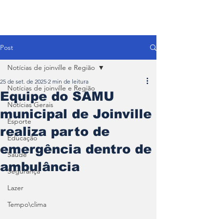
Post
Notícias de joinville e Região
25 de set. de 2025
2 min de leitura
Notícias de joinville e Região
Equipe do SAMU
Notícias Gerais
municipal de Joinville
Esporte
realiza parto de
Educação
emergência dentro de
Saúde
ambulância
Segurança
Lazer
Tempo\clima