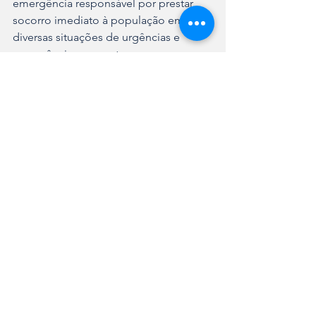
emergência responsável por prestar 
socorro imediato à população em 
diversas situações de urgências e 
emergências, como traumas, casos 
clínicos, pediátricos, obstétricos, 
psiquiátricos, entre outros. 
Fundamental para salvar vidas e evitar 
agravamento de determinadas 
condições de saúde, é um serviço 
móvel de atendimento 24 horas, 
gratuito e que pode ser acionado pelo 
número 192.
Ver tudo
Posts recentes