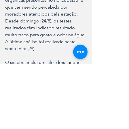
orgânicas presentes no rio Cubatão, e 
que vem sendo percebida por 
moradores atendidos pela estação. 
Desde domingo (24/8), os testes 
realizados têm indicado resultado 
muito fraco para gosto e odor na água. 
A última análise foi realizada nesta 
sexta-feira (29).
O sistema inclui um silo, dois tanques 
de preparo e uma bomba que permite 
dosar a suspensão de carvão em fluxo 
contínuo, durante 24 horas. O material 
será aplicado na entrada da água na 
estação, em uma etapa inicial do 
tratamento. Uma carga de 20 toneladas 
de carvão ativado em pó está prevista 
para chegar na ETA na segunda-feira 
(1º/9).