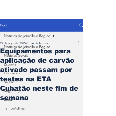
Post
Notícias de joinville e Região
29 de ago. de 2025
6 min de leitura
Notícias de joinville e Região
Equipamentos para
Notícias Gerais
aplicação de carvão
Esporte
ativado passam por
Educação
testes na ETA
Saúde
Cubatão neste fim de
Segurança
semana
Lazer
Tempo\clima