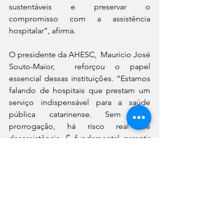
sustentáveis e preservar o 
compromisso com a assistência 
hospitalar”, afirma. 
O presidente da AHESC,  Mauricio José 
Souto-Maior,  reforçou o papel 
essencial dessas instituições. “Estamos 
falando de hospitais que prestam um 
serviço indispensável para a saúde 
pública catarinense. Sem essa 
prorrogação, há risco real de 
desassistência. É fundamental garantir 
segurança jurídica e operacional para 
que os hospitais sigam cumprindo sua 
missão com dignidade e qualidade”, 
completa. 