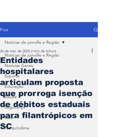
Post
Notícias de joinville e Região
26 de mar. de 2025
2 min de leitura
Notícias de joinville e Região
Entidades
Notícias Gerais
hospitalares
Esporte
articulam proposta
Educação
que prorroga isenção
Saúde
de débitos estaduais
Segurança
para filantrópicos em
Lazer
SC
Tempo\clima