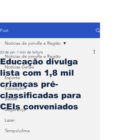
Post
Notícias de joinville e Região
23 de jan.
1 min de leitura
Notícias de joinville e Região
Educação divulga
Notícias Gerais
lista com 1,8 mil
Esporte
crianças pré-
Educação
classificadas para
Saúde
CEIs conveniados
Segurança
Lazer
Tempo\clima