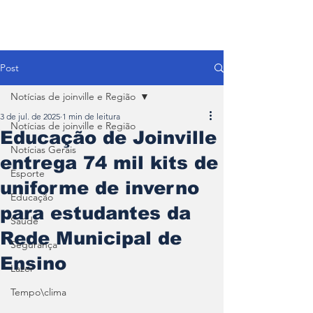
Post
Notícias de joinville e Região
3 de jul. de 2025
1 min de leitura
Notícias de joinville e Região
Educação de Joinville
Notícias Gerais
entrega 74 mil kits de
Esporte
uniforme de inverno
Educação
para estudantes da
Saúde
Rede Municipal de
Segurança
Ensino
Lazer
Tempo\clima