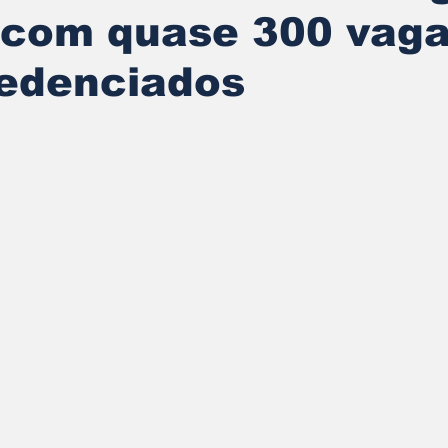
 com quase 300 vag
redenciados