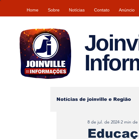
Home
Sobre
Notícias
Contato
Anúncio
Joinvi
Info
Notícias de joinville e Região
8 de jul. de 2024
2 min de 
Lazer
Tempo\clima
Educaçã