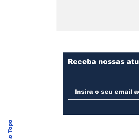
Receba nossas atu
Praça Cidade das Águas
divulga programação de
agosto com oficina para
pais e filhos, evento pet
e feijoada beneficente