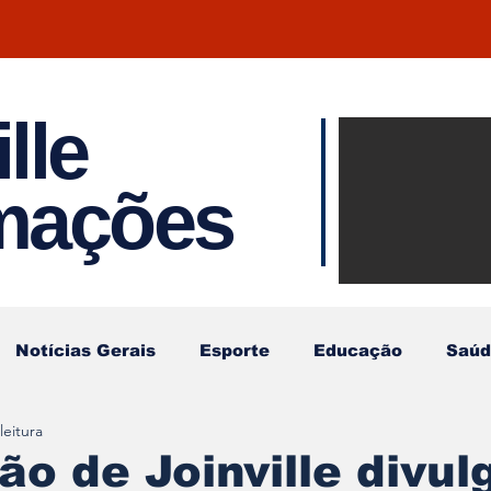
lle
Notíci
rmações
Joinvil
Regiã
Notícias Gerais
Esporte
Educação
Saúd
leitura
o de Joinville divul