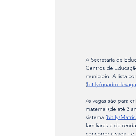
A Secretaria de Educ
Centros de Educação 
município. A lista co
(
bit.ly/quadrodevaga
As vagas são para cr
maternal (de até 3 a
sistema (
bit.ly/Matri
familiares e de rend
concorrer à vaga - é