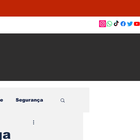
as de
le e
o
e
Segurança
ga