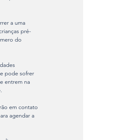
rrer a uma 
crianças pré-
número do 
idades 
 e pode sofrer 
ue entrem na 
.
rarão em contato 
ara agendar a 