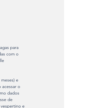
agas para 
das com o 
le 
 meses) e 
o acessar o 
como dados 
esse de 
 vespertino e 