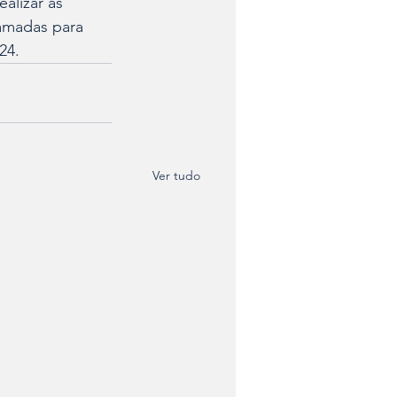
alizar as 
amadas para 
24.
Ver tudo