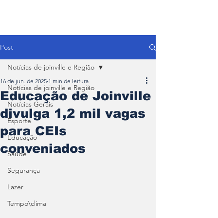
Post
Notícias de joinville e Região
16 de jun. de 2025
1 min de leitura
Notícias de joinville e Região
Educação de Joinville
Notícias Gerais
divulga 1,2 mil vagas
Esporte
para CEIs
Educação
conveniados
Saúde
Segurança
Lazer
Tempo\clima