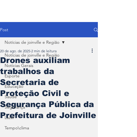
Post
Notícias de joinville e Região
20 de ago. de 2025
2 min de leitura
Notícias de joinville e Região
Drones auxiliam
Notícias Gerais
trabalhos da
Esporte
Secretaria de
Educação
Proteção Civil e
Saúde
Segurança Pública da
Segurança
Prefeitura de Joinville
Lazer
Tempo\clima