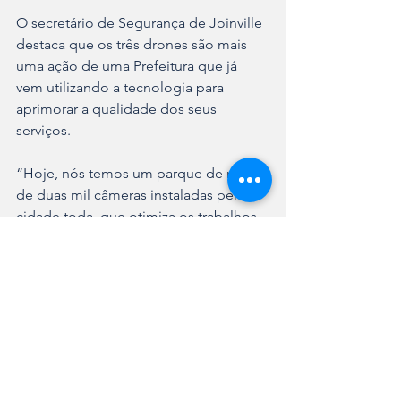
O secretário de Segurança de Joinville 
destaca que os três drones são mais 
uma ação de uma Prefeitura que já 
vem utilizando a tecnologia para 
aprimorar a qualidade dos seus 
serviços.
“Hoje, nós temos um parque de mais 
de duas mil câmeras instaladas pela 
cidade toda, que otimiza os trabalhos. 
Na Defesa Civil, por exemplo, antes as 
equipes eram obrigadas a ir no local 
para verificar, quando chovia muito. 
Hoje, a gente consegue acompanhar 
todos esses pontos de alagamento, e 
até mesmo o nível dos rios, em tempo 
real de dentro da Seprot. O mesmo 
vale para o trânsito. Os drones são 