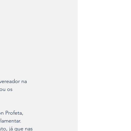
vereador na 
iou os 
n Profeta, 
lamentar. 
to, já que nas 