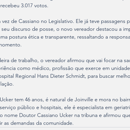
 recebeu 3.017 votos.
a vez de Cassiano no Legislativo. Ele já teve passagens
e seu discurso de posse, o novo vereador destacou a im
ma postura ética e transparente, ressaltando a responsa
 momento.
ira de trabalho, o vereador afirmou que vai focar na sa
periência como médico, profissão que exerce em unidade
spital Regional Hans Dieter Schmidt, para buscar melho
lação.
cker tem 46 anos, é natural de Joinville e mora no bairr
rviço público e hospitais, ele é especialista em geriatri
á o nome Doutor Cassiano Ucker na tribuna e afirmou qu
vir as demandas da comunidade.