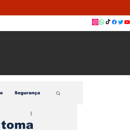
as de
le e
o
e
Segurança
 toma