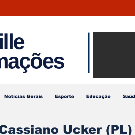
lle
Notíci
rmações
Joinvil
Regiã
Notícias Gerais
Esporte
Educação
Saúd
Cassiano Ucker (PL)