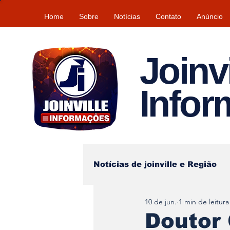
Home
Sobre
Notícias
Contato
Anúncio
Joinvi
Info
Notícias de joinville e Região
10 de jun.
1 min de leitura
Lazer
Tempo\clima
Doutor 