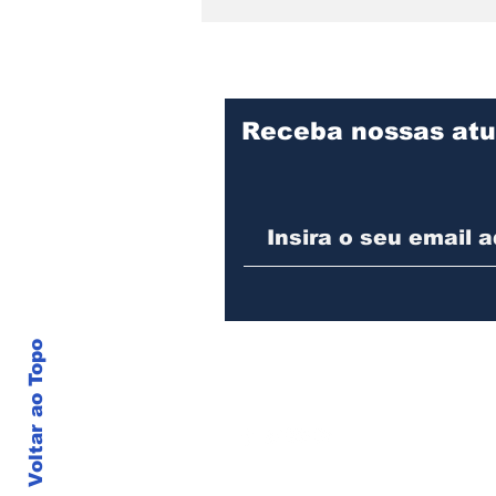
Receba nossas atu
Praça Cidade das Águas
divulga programação de
agosto com oficina para
pais e filhos, evento pet
e feijoada beneficente
Voltar ao Topo