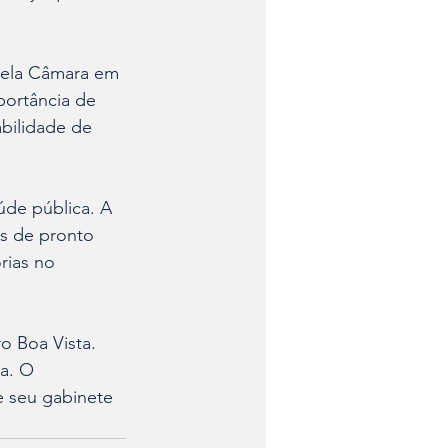
 pela Câmara em 
portância de 
bilidade de 
úde pública. A 
s de pronto 
rias no 
o Boa Vista. 
a. O 
e seu gabinete 