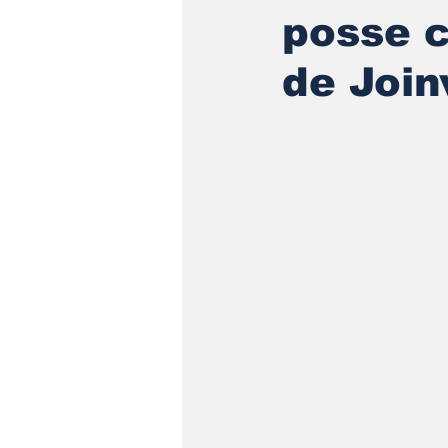
posse 
de Joinv