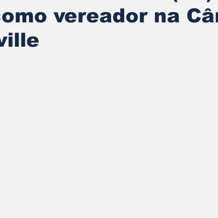
como vereador na C
ille