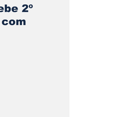
ebe 2º
n com