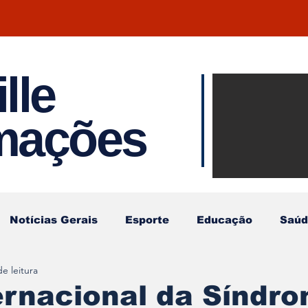
lle
Notíci
rmações
Joinvil
Regiã
Notícias Gerais
Esporte
Educação
Saúd
e leitura
ernacional da Síndr