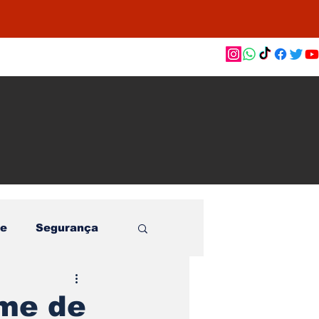
as de
le e
o
e
Segurança
ome de