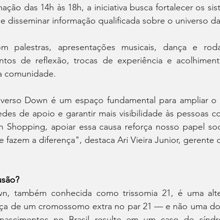
o das 14h às 18h, a iniciativa busca fortalecer os sis
e disseminar informação qualificada sobre o universo da 
m palestras, apresentações musicais, dança e roda
s de reflexão, trocas de experiência e acolhimento 
 a comunidade.
verso Down é um espaço fundamental para ampliar o 
redes de apoio e garantir mais visibilidade às pessoas 
 Shopping, apoiar essa causa reforça nosso papel soci
 fazem a diferença", destaca Ari Vieira Junior, gerente 
usão?
, também conhecida como trissomia 21, é uma alter
ça de um cromossomo extra no par 21 — e não uma doe
nascimentos no Brasil resulte em um caso de sínd