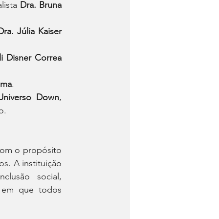
ista 
Dra. Bruna 
Dra. Júlia Kaiser 
li Disner Correa 
iama
.
Universo Down
, 
o.
com o propósito 
. A instituição 
lusão social, 
 em que todos 