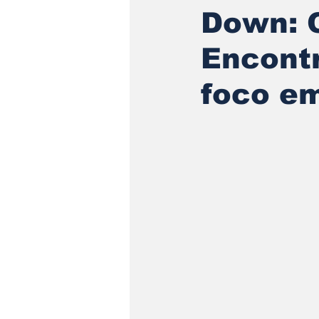
Down: 
Encont
foco em