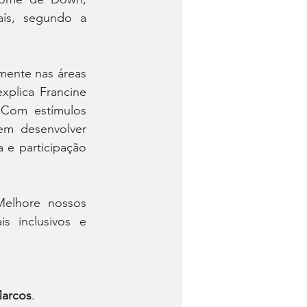
ís, segundo a 
mente nas áreas 
plica Francine 
 Com estímulos 
m desenvolver 
 e participação 
elhore nossos 
 inclusivos e 
 Marcos
.