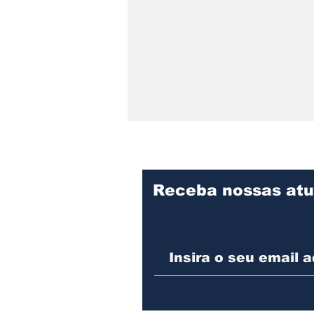
Receba nossas atu
Detrans instala novo
semáforo na rua Santa
Catarina, na zona Sul de
Joinville