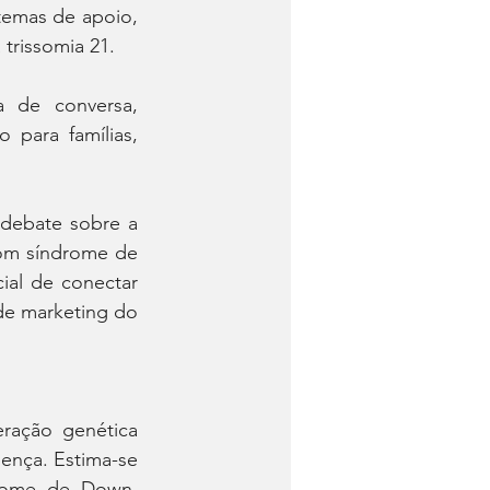
temas de apoio, 
trissomia 21.
 de conversa, 
para famílias, 
debate sobre a 
com síndrome de 
al de conectar 
de marketing do 
ação genética 
nça. Estima-se 
rome de Down, 