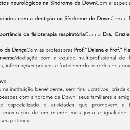
ectos neurológicos na Síndrome de Down
Com a especial
Cuidados com a dentição na Síndrome de Down
Com a 
ortância da fisioterapia respiratória
Com a 
Dra. Grazie
ão de Dança
Com as professoras 
Prof.ª Daiana e Prof.ª F
nversa
Mediação com a equipe multiprofissional do 
s, informações práticas e fortalecendo as redes de apoi
own
a instituição beneficente, sem fins lucrativos, criada 
pessoas com síndrome de Down, seus familiares e amigos
to especializado e atividades que promovem a inc
a construção de um mundo mais justo e igualitário,
seu potencial.