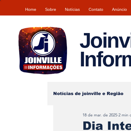
Home
Sobre
Notícias
Contato
Anúncio
Joinvi
Info
Notícias de joinville e Região
18 de mar. de 2025
2 min d
Lazer
Tempo\clima
Dia Int