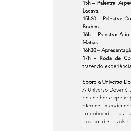
15h – Palestra: Asp
Lacava
.
15h30 – Palestra: 
Bruhns
.
16h – Palestra: A imp
Matias
.
16h30 – Apresentaç
17h – Roda de Co
trazendo experiência
Sobre a Universo D
A Universo Down é um
de acolher e apoiar 
oferece atendimen
contribuindo para 
possam desenvolver 