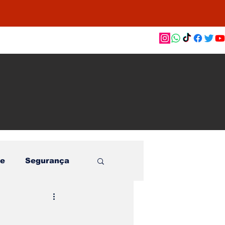
as de
le e
o
e
Segurança