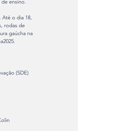
s de ensino.
 Até o dia 18, 
s, rodas de 
ura gaúcha na 
ha2025.
ovação (SDE)
Colin