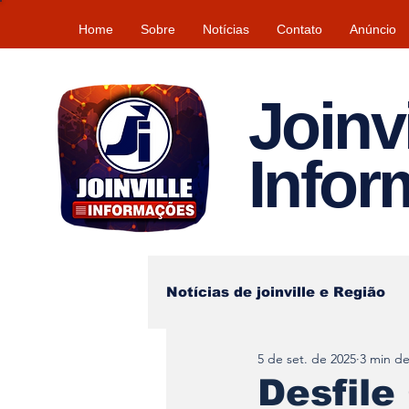
Home
Sobre
Notícias
Contato
Anúncio
Joinvi
Info
Notícias de joinville e Região
5 de set. de 2025
3 min de
Lazer
Tempo\clima
Desfile 