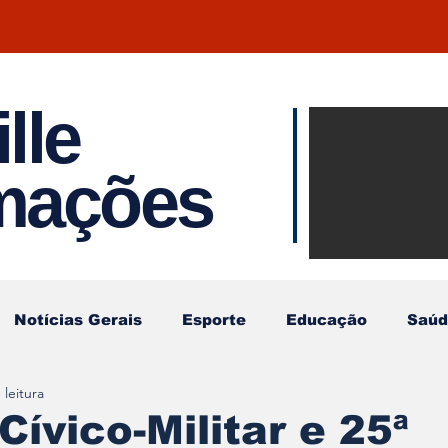
lle
Notíci
rmações
Joinvil
Regiã
Notícias Gerais
Esporte
Educação
Saúd
 leitura
Cívico-Militar e 25ª