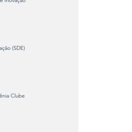
e Inovação 
vação (SDE)
ênia Clube