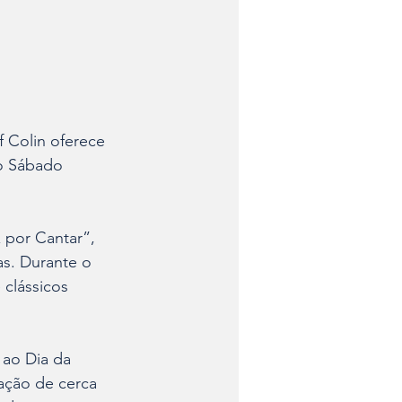
f Colin oferece 
do Sábado 
 por Cantar”, 
as. Durante o 
 clássicos 
 ao Dia da 
ação de cerca 