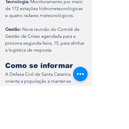
Tecnologia:
 Monitoramento por meio 
de 172 estações hidrometeorológicas 
e quatro radares meteorológicos.
Gestão:
 Nova reunião do Comitê de 
Gestão de Crises agendada para a 
próxima segunda-feira, 15, para alinhar 
a logística de resposta.
Como se informar
A Defesa Civil de Santa Catarina 
orienta a população a manter-se 
atualizada por meio dos canais oficiais 
da Secretaria. Para receber alertas 
meteorológicos diretamente no 
celular, o cidadão pode cadastrar o 
CEP:
1. 
SMS:
 Envie o CEP para o número 