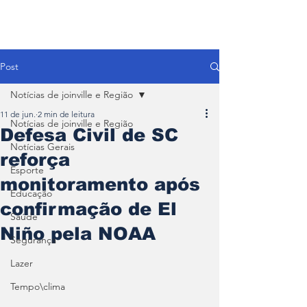
Post
Notícias de joinville e Região
11 de jun.
2 min de leitura
Notícias de joinville e Região
Defesa Civil de SC
Notícias Gerais
reforça
Esporte
monitoramento após
Educação
confirmação de El
Saúde
Niño pela NOAA
Segurança
Lazer
Tempo\clima