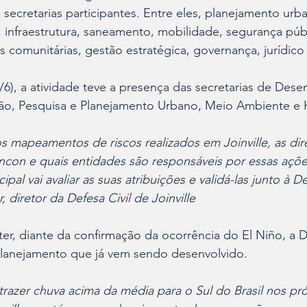
 secretarias participantes. Entre eles, planejamento urb
 infraestrutura, saneamento, mobilidade, segurança públ
as comunitárias, gestão estratégica, governança, jurídico 
/6), a atividade teve a presença das secretarias de Dese
o, Pesquisa e Planejamento Urbano, Meio Ambiente e H
 mapeamentos de riscos realizados em Joinville, as dire
ncon e quais entidades são responsáveis por essas ações.
pal vai avaliar as suas atribuições e validá-las junto à De
, diretor da Defesa Civil de Joinville
r, diante da confirmação da ocorrência do El Niño, a De
planejamento que já vem sendo desenvolvido.
azer chuva acima da média para o Sul do Brasil nos pr