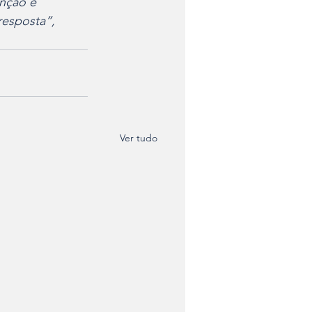
nção e 
resposta”, 
Ver tudo