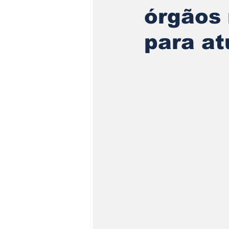
órgãos 
para at