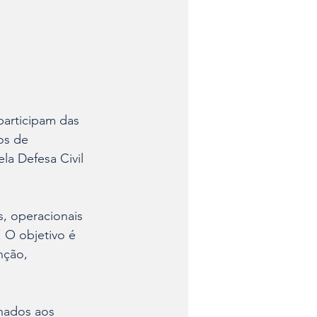
participam das 
os de 
la Defesa Civil 
s, operacionais 
 O objetivo é 
nção, 
onados aos 