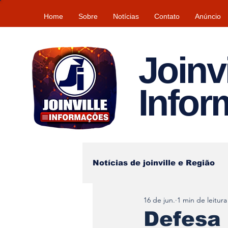
Home
Sobre
Notícias
Contato
Anúncio
Joinvi
Info
Notícias de joinville e Região
16 de jun.
1 min de leitura
Lazer
Tempo\clima
Defesa 