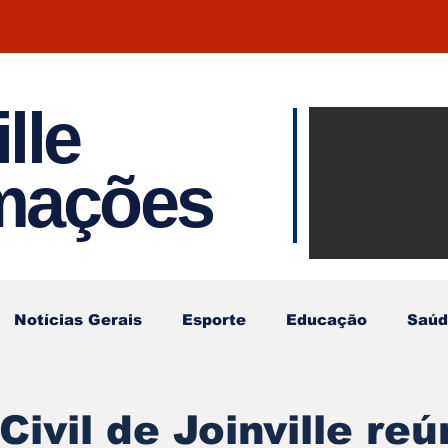
lle
Notíci
rmações
Joinvil
Regiã
Notícias Gerais
Esporte
Educação
Saúd
Civil de Joinville re