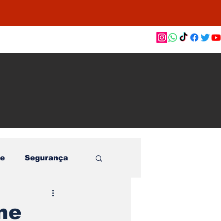
as de
le e
o
e
Segurança
úne