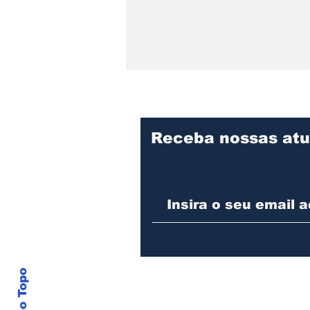
Receba nossas atu
Detrans instala novo
semáforo na rua Santa
Catarina, na zona Sul de
Joinville