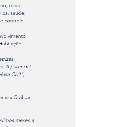
ano, meio 
ica, saúde, 
e controle. 
nvolvimento 
abitação. 
trizes 
 A partir daí, 
fesa Civil”, 
fesa Civil de 
óximos meses e 