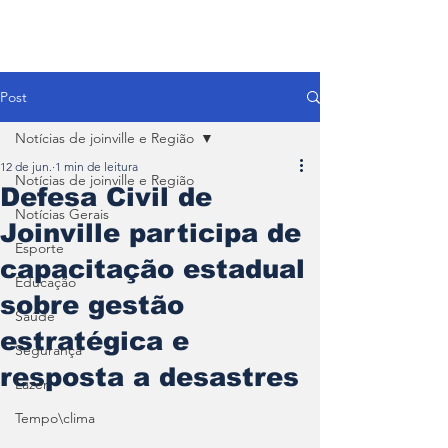
Post
Notícias de joinville e Região
12 de jun.
1 min de leitura
Notícias de joinville e Região
Defesa Civil de
Notícias Gerais
Joinville participa de
Esporte
capacitação estadual
Educação
sobre gestão
Saúde
estratégica e
Segurança
resposta a desastres
Lazer
Tempo\clima