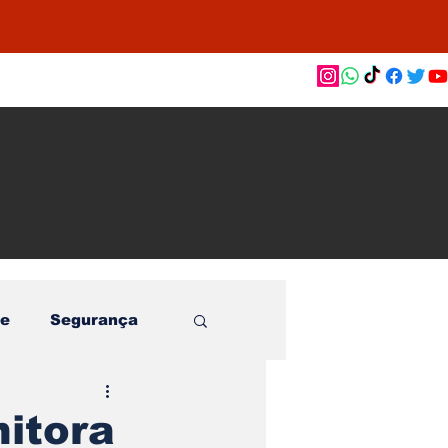
as de
le e
o
e
Segurança
nitora