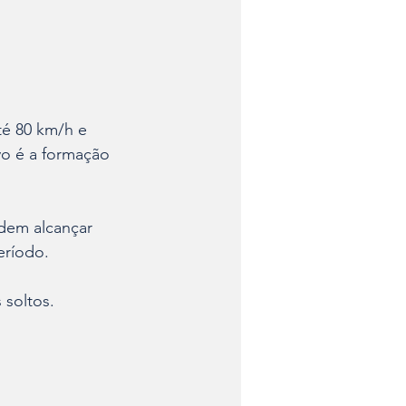
té 80 km/h e 
o é a formação 
dem alcançar 
eríodo. 
 soltos. 