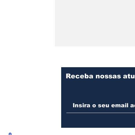
Receba nossas atu
Praça Cidade das Águas
divulga programação de
agosto com oficina para
pais e filhos, evento pet
e feijoada beneficente