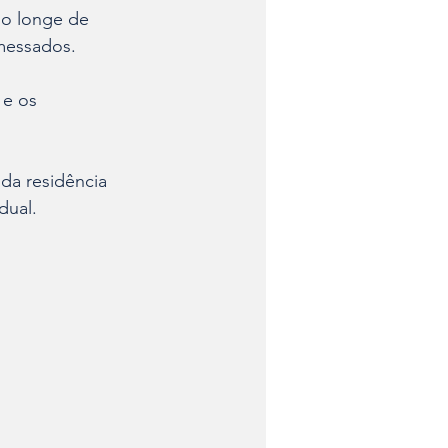
go longe de 
messados. 
e os 
da residência 
dual.