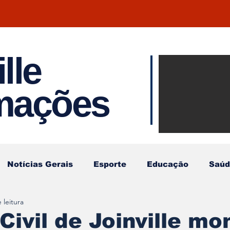
lle
Notíci
rmações
Joinvil
Regiã
Notícias Gerais
Esporte
Educação
Saúd
 leitura
Civil de Joinville mo