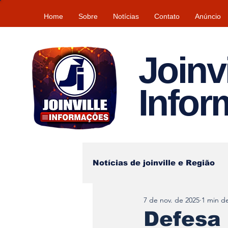
Home
Sobre
Notícias
Contato
Anúncio
Joinvi
Info
Notícias de joinville e Região
7 de nov. de 2025
1 min de
Lazer
Tempo\clima
Defesa 