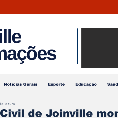
lle
Notíci
rmações
Joinvil
Regiã
Notícias Gerais
Esporte
Educação
Saúd
de leitura
Civil de Joinville mo