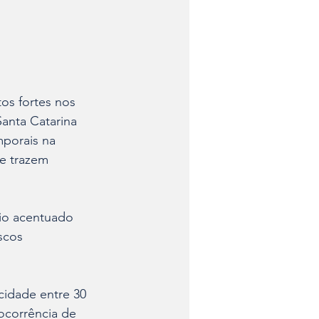
tos fortes nos 
anta Catarina 
mporais na 
e trazem 
nio acentuado 
scos 
cidade entre 30 
ocorrência de 