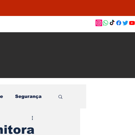
as de
le e
o
e
Segurança
nitora