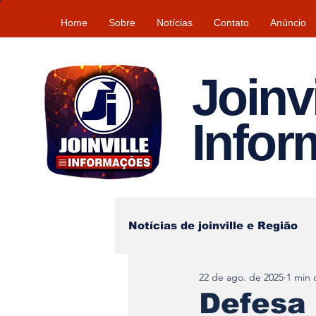
Home
Sobre
Notícias
Contato
Anúncio
Joinvi
Info
Notícias de joinville e Região
22 de ago. de 2025
1 min 
Lazer
Tempo\clima
Defesa 