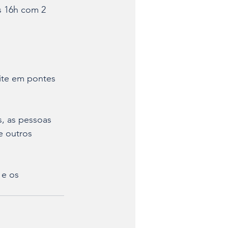
s 16h com 2 
ite em pontes 
, as pessoas 
e outros 
e os 