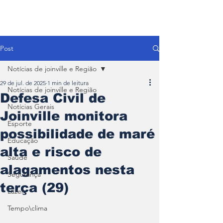
Post
Notícias de joinville e Região
29 de jul. de 2025
1 min de leitura
Notícias de joinville e Região
Defesa Civil de
Notícias Gerais
Joinville monitora
Esporte
possibilidade de maré
Educação
alta e risco de
Saúde
alagamentos nesta
Segurança
terça (29)
Lazer
Tempo\clima