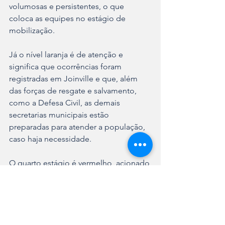
volumosas e persistentes, o que 
coloca as equipes no estágio de 
mobilização.
Já o nível laranja é de atenção e 
significa que ocorrências foram 
registradas em Joinville e que, além 
das forças de resgate e salvamento, 
como a Defesa Civil, as demais 
secretarias municipais estão 
preparadas para atender a população, 
caso haja necessidade.
O quarto estágio é vermelho, acionado 
quando uma ou mais ocorrências 
graves impactam a cidade ou há 
incidência simultânea de diversos 
problemas de médio e alto impacto 
em diferentes regiões. 