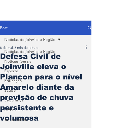
Post
Notícias de joinville e Região
8 de mai.
3 min de leitura
Notícias de joinville e Região
Defesa Civil de
Notícias Gerais
Joinville eleva o
Esporte
Plancon para o nível
Educação
Amarelo diante da
Saúde
previsão de chuva
Segurança
persistente e
Lazer
volumosa
Tempo\clima