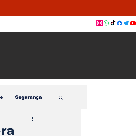
as de
le e
o
e
Segurança
era