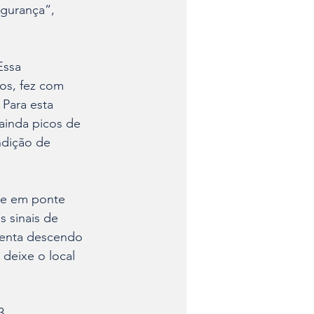
gurança”, 
Essa 
os, fez com 
Para esta 
 ainda picos de 
ndição de 
te em ponte 
 sinais de 
renta descendo 
deixe o local 
3.