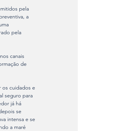
mitidos pela 
reventiva, a 
 uma 
rado pela 
 nos canais 
 formação de 
 os cuidados e 
al seguro para 
dor já há 
depois se 
va intensa e se 
ndo a maré 