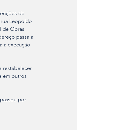
tenções de 
 rua Leopoldo 
l de Obras 
dereço passa a 
ra a execução 
 restabelecer 
e em outros 
 passou por 