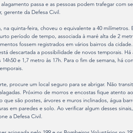
o alagamento passa e as pessoas podem trafegar com se
, gerente da Defesa Civil.
na quinta-feira, choveu o equivalente a 40 milímetros. 
rto período de tempo, associada à maré alta de 2 metr
entos fossem registrados em vários bairros da cidade. 
o está descartada a possibilidade de novos temporais. Há
 14h50 e 1,7 metro às 17h. Para o fim de semana, há co
emporais.
te, procure um local seguro para se abrigar. Não transi
lagadas. Próximo de morros e encostas fique atento aos
o que são postes, árvores e muros inclinados, água bar
as em paredes e solo. Ao verificar algum desses sinais, 
ne a Defesa Civil.
ser acionada pelo 199 e os Bombeiros Voluntários no 19