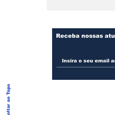
Receba nossas atu
Praça Cidade das Águas
divulga programação de
agosto com oficina para
pais e filhos, evento pet
e feijoada beneficente
Voltar ao Topo