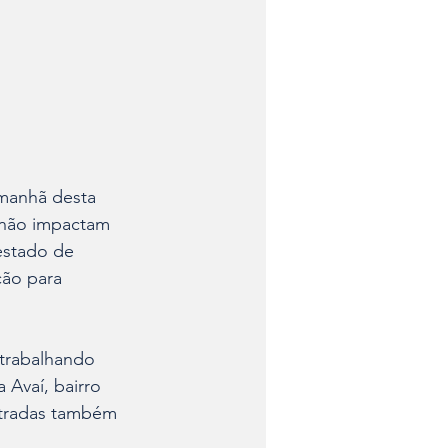
 manhã desta 
, não impactam 
estado de 
ção para 
 trabalhando 
 Avaí, bairro 
stradas também 