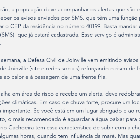
erão, a população deve acompanhar os alertas que são e
eceber os avisos enviados por SMS, que têm uma função p
rar o CEP da residência no número 40199. Basta mandar
MS), que já estará cadastrada. Esse serviço é administ
.
 semana, a Defesa Civil de Joinville vem emitindo avisos
a de Joinville (site e redes sociais) reforçando o risco de
 ao calor e à passagem de uma frente fria.
lha em área de risco e recebe um alerta, deve redobrar
ições climáticas. Em caso de chuva forte, procure um loc
s importante. Se você está em um lugar abrigado e ao re
o, o mais recomendado é aguardar a água baixar para 
 rio Cachoeira tem essa característica de subir com a chu
algumas horas, quando tem influência da maré. Mas qua