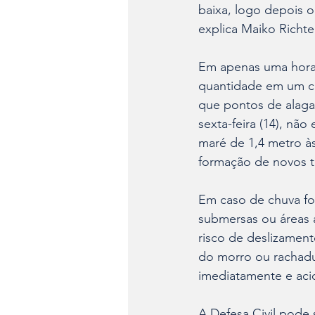
baixa, logo depois 
explica Maiko Richter
Em apenas uma hora, 
quantidade em um cu
que pontos de alagam
sexta-feira (14), nã
maré de 1,4 metro às
formação de novos t
Em caso de chuva for
submersas ou áreas a
risco de deslizament
do morro ou rachadur
imediatamente e acio
A Defesa Civil pode 