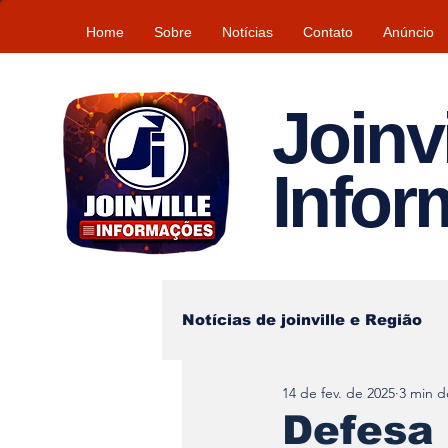
Home
Sobre
Notícias
Contato
Anúncio
Joinvi
Info
Notícias de joinville e Região
14 de fev. de 2025
3 min de
Lazer
Tempo\clima
Defesa C