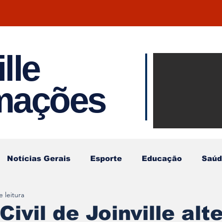
lle
Notíci
rmações
Joinvil
Regiã
Notícias Gerais
Esporte
Educação
Saúd
 leitura
ivil de Joinville alt