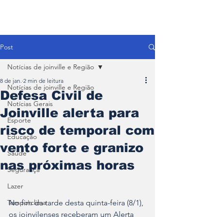
Post
Notícias de joinville e Região
8 de jan.
2 min de leitura
Notícias de joinville e Região
Defesa Civil de
Notícias Gerais
Joinville alerta para
Esporte
risco de temporal com
Educação
vento forte e granizo
Saúde
nas próximas horas
Segurança
Lazer
Tempo\clima
No fim da tarde desta quinta-feira (8/1), 
os joinvilenses receberam um Alerta 