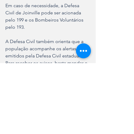
Em caso de necessidade, a Defesa 
Civil de Joinville pode ser acionada 
pelo 199 e os Bombeiros Voluntários 
pelo 193.
A Defesa Civil também orienta que a 
população acompanhe os alertas 
emitidos pela Defesa Civil estadual. 
Para receber os avisos, basta mandar o 
número do CEP da residência para o 
número 40199, por mensagem de 
texto (SMS).
Ver tudo
Posts recentes