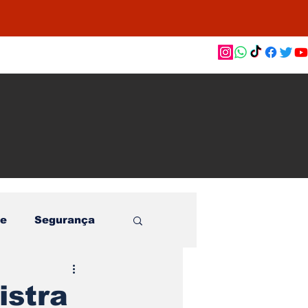
as de
le e
o
e
Segurança
istra