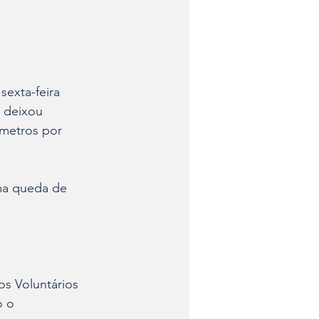
exta-feira 
 deixou 
ômetros por 
uma queda de 
s Voluntários 
o o 