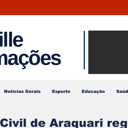
lle
Notíci
rmações
Joinvil
Regiã
Notícias Gerais
Esporte
Educação
Saúd
Civil de Araquari reg