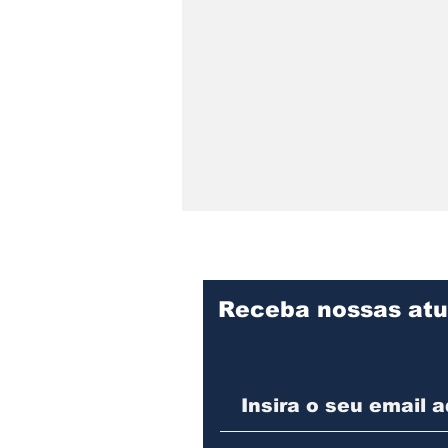
Receba nossas atu
Educação de Joinville
abre matrículas para a
Educação de Jovens e
Adultos (EJA) e para