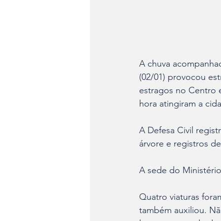
A chuva acompanhada 
(02/01) provocou es
estragos no Centro 
hora atingiram a cid
A Defesa Civil regis
árvore e registros d
A sede do Ministéri
Quatro viaturas for
também auxiliou. Não