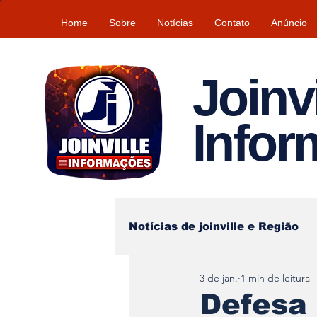
Home
Sobre
Notícias
Contato
Anúncio
Joinvi
Info
Notícias de joinville e Região
3 de jan.
1 min de leitura
Lazer
Tempo\clima
Defesa 