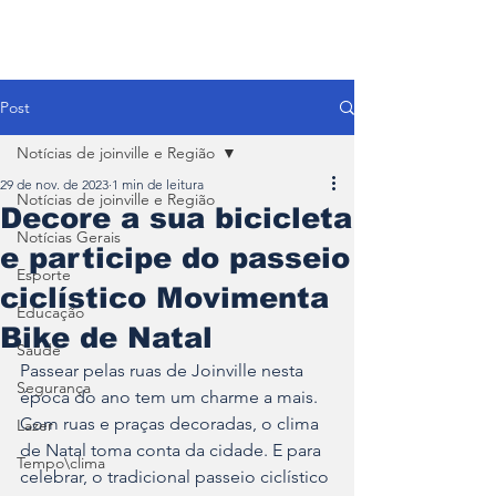
Post
Notícias de joinville e Região
29 de nov. de 2023
1 min de leitura
Notícias de joinville e Região
Decore a sua bicicleta
Notícias Gerais
e participe do passeio
Esporte
ciclístico Movimenta
Educação
Bike de Natal
Saúde
Passear pelas ruas de Joinville nesta 
Segurança
época do ano tem um charme a mais. 
Com ruas e praças decoradas, o clima 
Lazer
de Natal toma conta da cidade. E para 
Tempo\clima
celebrar, o tradicional passeio ciclístico 