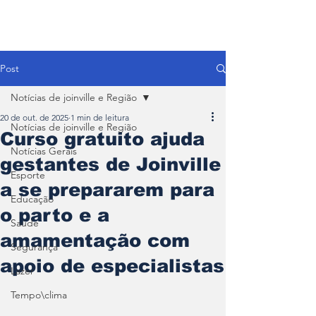
Post
Notícias de joinville e Região
20 de out. de 2025
1 min de leitura
Notícias de joinville e Região
Curso gratuito ajuda
Notícias Gerais
gestantes de Joinville
Esporte
a se prepararem para
Educação
o parto e a
Saúde
amamentação com
Segurança
apoio de especialistas
Lazer
Tempo\clima