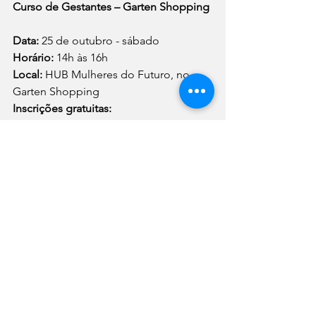
Curso de Gestantes – Garten Shopping
Data: 
25 de outubro - sábado
Horário: 
14h às 16h
Local:
 HUB Mulheres do Futuro, no 
Garten Shopping
Inscrições gratuitas:
sympla.com.br/evento/curso-de-
gestante-outubro/3152503
Ver tudo
Posts recentes