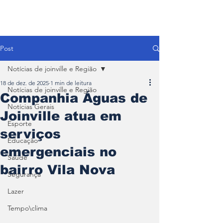
Post
Notícias de joinville e Região
18 de dez. de 2025
1 min de leitura
Notícias de joinville e Região
Companhia Águas de
Notícias Gerais
Joinville atua em
Esporte
serviços
Educação
emergenciais no
Saúde
bairro Vila Nova
Segurança
Lazer
Tempo\clima