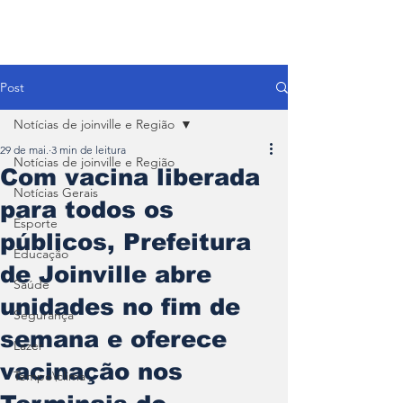
Post
Notícias de joinville e Região
29 de mai.
3 min de leitura
Notícias de joinville e Região
Com vacina liberada
Notícias Gerais
para todos os
Esporte
públicos, Prefeitura
Educação
de Joinville abre
Saúde
unidades no fim de
Segurança
semana e oferece
Lazer
vacinação nos
Tempo\clima