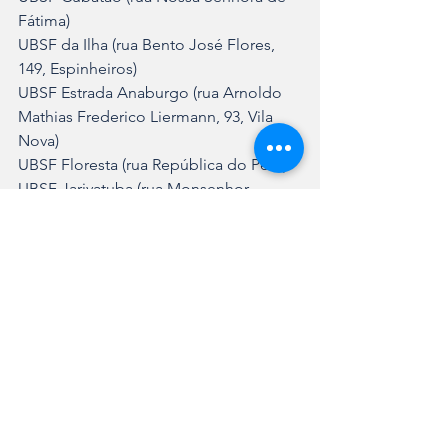
Fátima)
UBSF da Ilha (rua Bento José Flores, 
149, Espinheiros)
UBSF Estrada Anaburgo (rua Arnoldo 
Mathias Frederico Liermann, 93, Vila 
Nova)
UBSF Floresta (rua República do Peru)
UBSF Jarivatuba (rua Monsenhor 
Gercino, 5.484, Itaum) 
UBSF Morro do Meio (rua Itapeva) 
UBSF Nova Brasília (rua Bom Retiro)
UBSF São Marcos (rua Guaporé) 
UBSF Vila Nova (rua XV de Novembro, 
8.436) 
Sábado (30/5) - 10h às 19h
Festival Literário de Santa Catarina – 