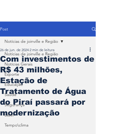
Post
Notícias de joinville e Região
26 de jun. de 2024
2 min de leitura
Notícias de joinville e Região
Com investimentos de
Notícias Gerais
R$ 43 milhões,
Esporte
Estação de
Educação
Tratamento de Água
Saúde
do Piraí passará por
Segurança
modernização
Lazer
Tempo\clima