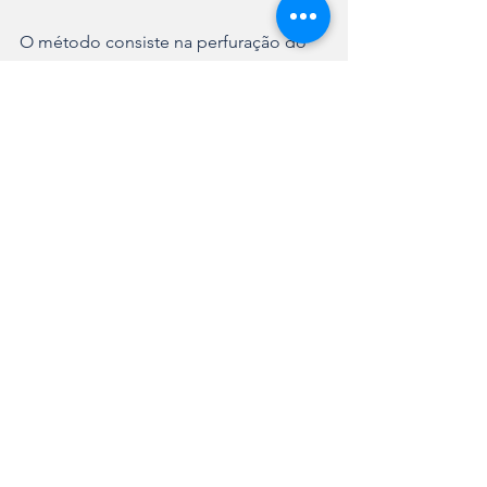
O método consiste na perfuração do 
subsolo para cravamento das 
tubulações sem que haja necessidade 
de abertura de valas em todo o trecho 
de obras.
A instalação da adutora, que tem 
investimento de aproximadamente R$ 
50 milhões, beneficiará cerca de 160 
mil pessoas. Quando o sistema Piraí 
Sul estiver em operação, serão 
beneficiados os bairros Adhemar 
Garcia, Boehmerwald, Fátima, Itinga, 
Jarivatuba, João Costa, 
Paranaguamirim, Parque Guarani, 
Profipo, Santa Catarina e 
Ulysses Guimarães.