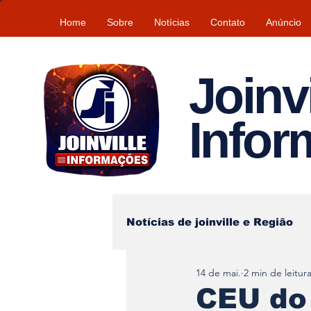
Home
Sobre
Notícias
Contato
Anúncio
Joinvi
Info
Notícias de joinville e Região
14 de mai.
2 min de leitur
Lazer
Tempo\clima
CEU do 