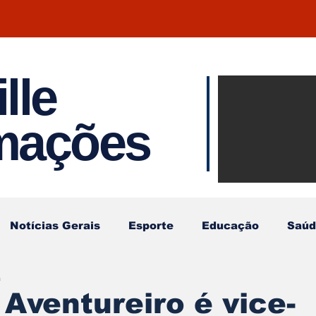
lle
Notíci
rmações
Joinvil
Regiã
Notícias Gerais
Esporte
Educação
Saúd
a
Aventureiro é vice-