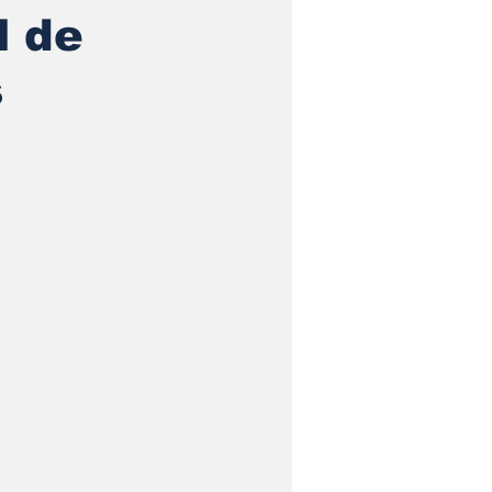
l de
s