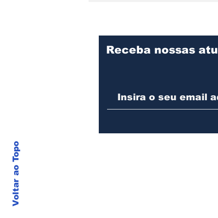
Receba nossas atu
Detrans instala novo
semáforo na rua Santa
Catarina, na zona Sul de
Joinville
Voltar ao Topo
© J