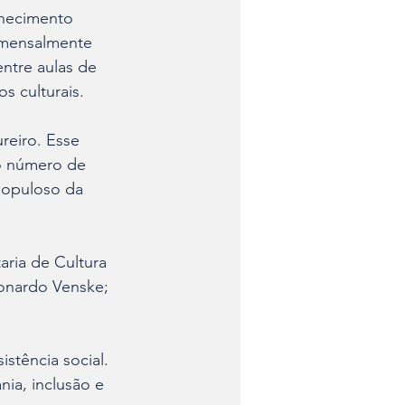
nhecimento 
 mensalmente 
ntre aulas de 
s culturais.
eiro. Esse 
o número de 
populoso da 
aria de Cultura 
eonardo Venske; 
stência social. 
ia, inclusão e 