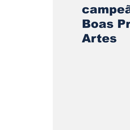
campeã
Boas P
Artes