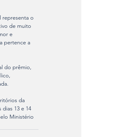
 representa o 
ivo de muito 
mor e 
a pertence a 
al do prêmio, 
ico, 
ada.
itórios da 
 dias 13 e 14 
elo Ministério 