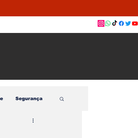
as de
le e
o
e
Segurança