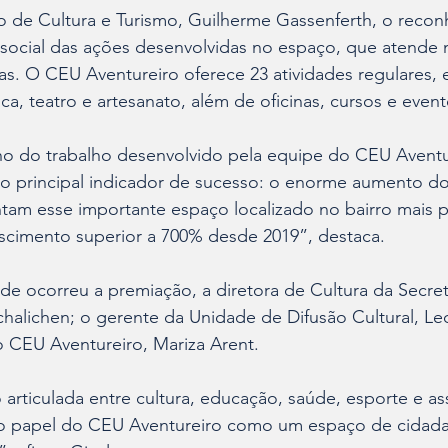
o de Cultura e Turismo, Guilherme Gassenferth, o reco
 social das ações desenvolvidas no espaço, que atende
as. O CEU Aventureiro oferece 23 atividades regulares, e
a, teatro e artesanato, além de oficinas, cursos e evento
o do trabalho desenvolvido pela equipe do CEU Aventur
o principal indicador de sucesso: o enorme aumento d
tam esse importante espaço localizado no bairro mais 
escimento superior a 700% desde 2019”, destaca.
nde ocorreu a premiação, a diretora de Cultura da Secret
chalichen; o gerente da Unidade de Difusão Cultural, L
 CEU Aventureiro, Mariza Arent.
rticulada entre cultura, educação, saúde, esporte e assi
 o papel do CEU Aventureiro como um espaço de cidadan