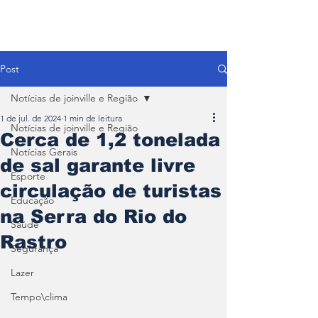
Post
Notícias de joinville e Região
1 de jul. de 2024
1 min de leitura
Notícias de joinville e Região
Cerca de 1,2 tonelada
Notícias Gerais
de sal garante livre
Esporte
circulação de turistas
Educação
na Serra do Rio do
Saúde
Rastro
Segurança
Lazer
Tempo\clima