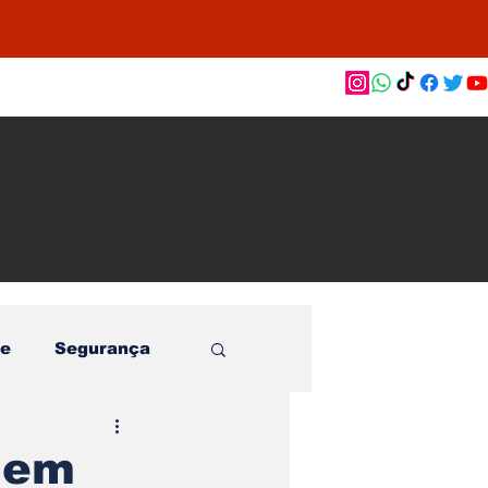
as de
le e
o
e
Segurança
 em