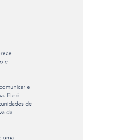
erece 
o e 
comunicar e 
a. Ele é 
tunidades de 
va da 
e uma 