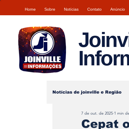
Home
Sobre
Notícias
Contato
Anúncio
Joinvi
Info
Notícias de joinville e Região
7 de out. de 2025
1 min de
Lazer
Tempo\clima
Cepat 