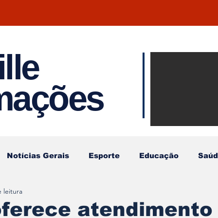
lle
Notíci
rmações
Joinvil
Regiã
Notícias Gerais
Esporte
Educação
Saúd
 leitura
oferece atendimento