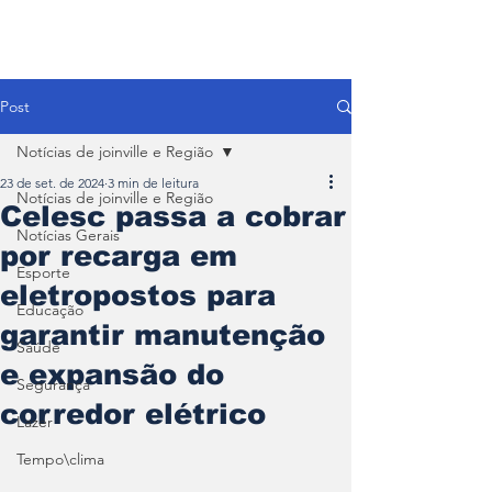
Post
Notícias de joinville e Região
23 de set. de 2024
3 min de leitura
Notícias de joinville e Região
Celesc passa a cobrar
Notícias Gerais
por recarga em
Esporte
eletropostos para
Educação
garantir manutenção
Saúde
e expansão do
Segurança
corredor elétrico
Lazer
Tempo\clima