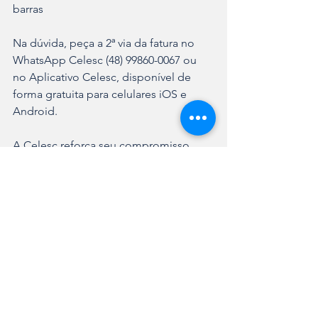
barras 
Na dúvida, peça a 2ª via da fatura no 
WhatsApp Celesc (48) 99860-0067 ou 
no Aplicativo Celesc, disponível de 
forma gratuita para celulares iOS e 
Android.  
A Celesc reforça seu compromisso 
com a transparência e pede a 
compreensão dos clientes diante 
desse ajuste operacional pontual.
Ver tudo
Posts recentes