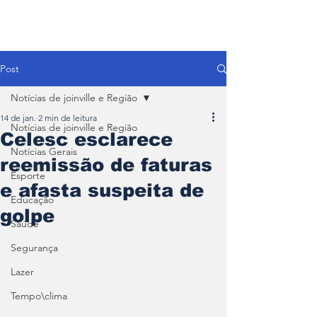
Post
Notícias de joinville e Região
14 de jan.
2 min de leitura
Notícias de joinville e Região
Celesc esclarece
Notícias Gerais
reemissão de faturas
Esporte
e afasta suspeita de
Educação
golpe
Saúde
Segurança
Lazer
Tempo\clima