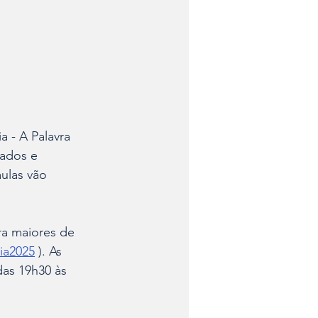
a - A Palavra 
ados e 
aulas vão 
ra maiores de 
ria2025
 ). As 
as 19h30 às 