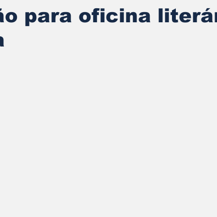
ão para oficina literá
a