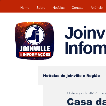
Home
Sobre
Notícias
Contato
Anúncio
Joinvi
Info
Notícias de joinville e Região
11 de ago. de 2025
1 min 
Lazer
Tempo\clima
Casa da