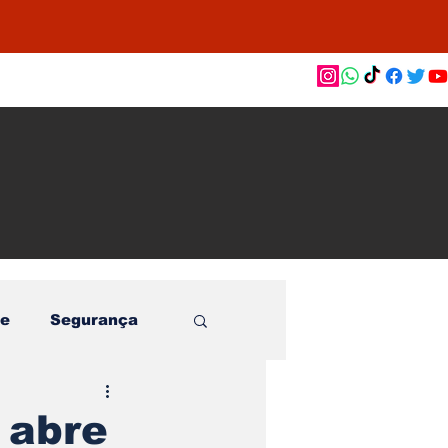
as de
le e
o
e
Segurança
 abre