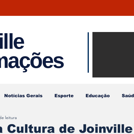
lle
Notíci
rmações
Joinvil
Regiã
Notícias Gerais
Esporte
Educação
Saúd
de leitura
 Cultura de Joinville