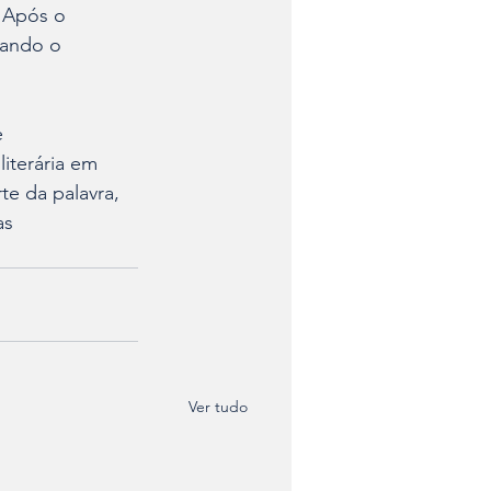
. Após o 
tando o 
 
iterária em 
e da palavra, 
as 
Ver tudo