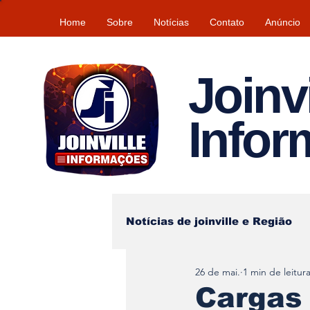
Home
Sobre
Notícias
Contato
Anúncio
Joinvi
Info
Notícias de joinville e Região
26 de mai.
1 min de leitur
Lazer
Tempo\clima
Cargas