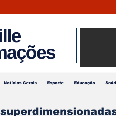
lle
Notíci
rmações
Joinvil
Regiã
Notícias Gerais
Esporte
Educação
Saúd
a
 superdimensionada