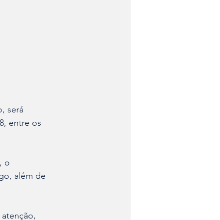
, será 
, entre os 
, o 
go, além de 
 atenção, 