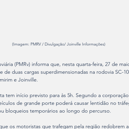
(Imagem: PMRV / Divulgação/ Joinville Informações)
oviária (PMRv) informa que, nesta quarta-feira, 27 de maio
te de duas cargas superdimensionadas na rodovia SC-108
irim e Joinville.
a tem início previsto para às 5h. Segundo a corporação
ículos de grande porte poderá causar lentidão no tráfe
ou bloqueios temporários ao longo do percurso.
e os motoristas que trafegam pela região redobrem a