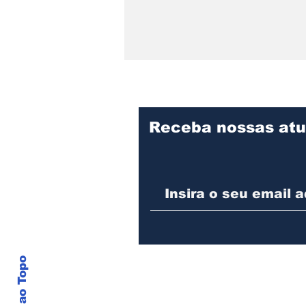
Receba nossas atu
Praça Cidade das Águas
divulga programação de
agosto com oficina para
pais e filhos, evento pet
e feijoada beneficente
Voltar ao Topo