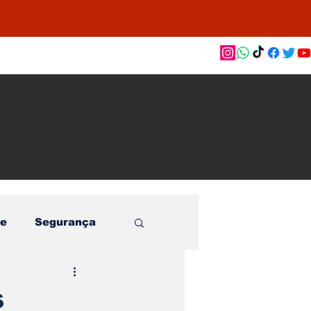
as de
le e
o
e
Segurança
s